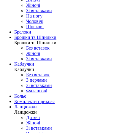
Жіночі
Зі вставками
На ногу
Чоловічі
Шовковi
Брелоки
Брошки та Шпильки
Брошки та Шпильки
Без вставок
Жіночі
Зі вставками
Каблучки
Каблучки
Без вставок
З перлами
Зі вставками
Фаланговi
Кольє
Комплекти прикрас
Ланцюжки
Ланцюжки
Дитячі
Жіночі
Зі вставками