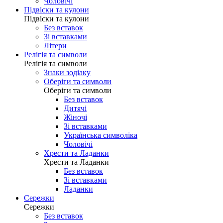
Чоловічі
Підвіски та кулони
Підвіски та кулони
Без вставок
Зі вставками
Літери
Релігія та символи
Релігія та символи
Знаки зодіаку
Оберіги та символи
Оберіги та символи
Без вставок
Дитячі
Жіночі
Зі вставками
Українська символіка
Чоловічі
Хрести та Ладанки
Хрести та Ладанки
Без вставок
Зі вставками
Ладанки
Сережки
Сережки
Без вставок