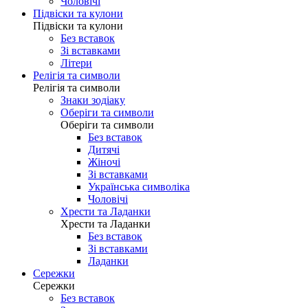
Чоловічі
Підвіски та кулони
Підвіски та кулони
Без вставок
Зі вставками
Літери
Релігія та символи
Релігія та символи
Знаки зодіаку
Оберіги та символи
Оберіги та символи
Без вставок
Дитячі
Жіночі
Зі вставками
Українська символіка
Чоловічі
Хрести та Ладанки
Хрести та Ладанки
Без вставок
Зі вставками
Ладанки
Сережки
Сережки
Без вставок