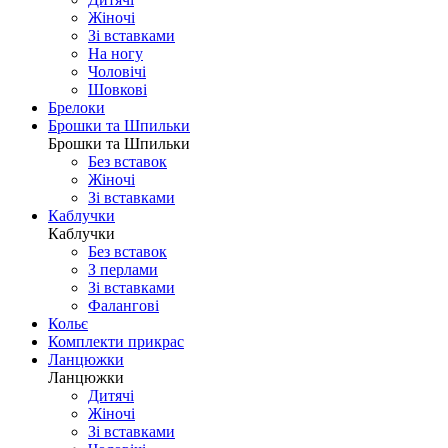
Жіночі
Зі вставками
На ногу
Чоловічі
Шовковi
Брелоки
Брошки та Шпильки
Брошки та Шпильки
Без вставок
Жіночі
Зі вставками
Каблучки
Каблучки
Без вставок
З перлами
Зі вставками
Фаланговi
Кольє
Комплекти прикрас
Ланцюжки
Ланцюжки
Дитячі
Жіночі
Зі вставками