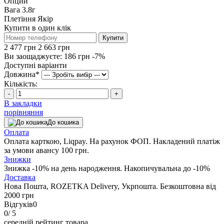
Опции
Вага
3.8г
Плетіння
Якір
Купити в один клік
Купити
2 477 грн
2 663 грн
Ви заощаджуєте:
186 грн
-7%
Доступні варіанти
Довжина
*
Кількість:
-
+
В закладки
порівняння
До кошика
Оплата
Оплата карткою, Liqpay. На рахунок ФОП. Накладений платіж
за умови авансу 100 грн.
Знижки
Знижка -10% на день народження. Накопичувальна до -10%
Доставка
Нова Пошта, ROZETKA Delivery, Укрпошта. Безкоштовна від
2000 грн
Відгуків
0
0
/ 5
середній рейтинг товара