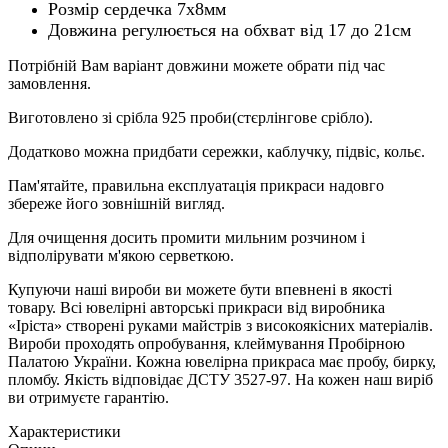
Розмір сердечка 7х8мм
Довжина регулюється на обхват від 17 до 21см
Потрібній Вам варіант довжини можете обрати під час
замовлення.
Виготовлено зі срібла 925 проби(стєрлінгове срібло).
Додатково можна придбати сережки, каблучку, підвіс, кольє.
Пам'ятайте, правильна експлуатація прикраси надовго
збереже його зовнішній вигляд.
Для очищення досить промити мильним розчином і
відполірувати м'якою серветкою.
Купуючи наші вироби ви можете бути впевнені в якості
товару. Всі ювелірні авторські прикраси від виробника
«Іріста» створені руками майстрів з високоякісних матеріалів.
Вироби проходять опробування, клеймування Пробірною
Палатою України. Кожна ювелірна прикраса має пробу, бирку,
пломбу. Якість відповідає ДСТУ 3527-97. На кожен наш виріб
ви отримуєте гарантію.
Характеристики