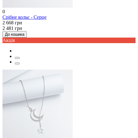
0
Срібне кольє - Серце
2 668 грн
2 481 грн
До кошика
Акцiя