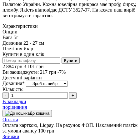
Палатою України. Кожна ювелірна прикраса має пробу, бирку,
пломбу. Якість відповідає ДСТУ 3527-97. На кожен наш виріб
ви отримуєте гарантію.
Характеристики
Опции
Вага
5г
Довжина
22 - 27 см
Плетіння
Якір
Купити в один клік
Купити
2 884 грн
3 101 грн
Ви заощаджуєте:
217 грн
-7%
Доступні варіанти
Довжина
*
Кількість:
-
+
В закладки
порівняння
До кошика
Оплата
Оплата карткою, Liqpay. На рахунок ФОП. Накладений платіж
за умови авансу 100 грн.
Знижки