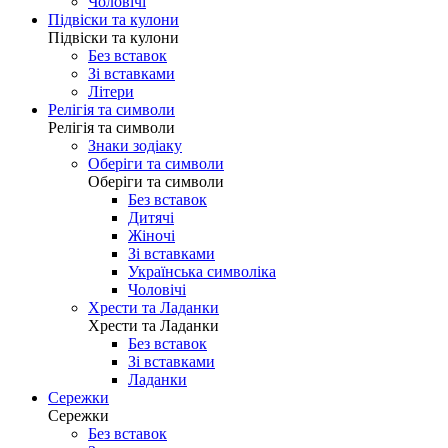
Чоловічі
Підвіски та кулони
Підвіски та кулони
Без вставок
Зі вставками
Літери
Релігія та символи
Релігія та символи
Знаки зодіаку
Оберіги та символи
Оберіги та символи
Без вставок
Дитячі
Жіночі
Зі вставками
Українська символіка
Чоловічі
Хрести та Ладанки
Хрести та Ладанки
Без вставок
Зі вставками
Ладанки
Сережки
Сережки
Без вставок