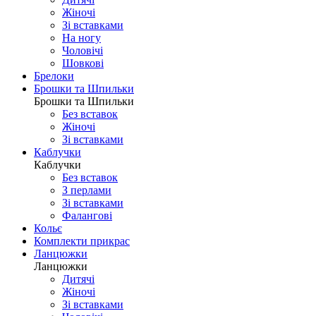
Жіночі
Зі вставками
На ногу
Чоловічі
Шовковi
Брелоки
Брошки та Шпильки
Брошки та Шпильки
Без вставок
Жіночі
Зі вставками
Каблучки
Каблучки
Без вставок
З перлами
Зі вставками
Фаланговi
Кольє
Комплекти прикрас
Ланцюжки
Ланцюжки
Дитячі
Жіночі
Зі вставками