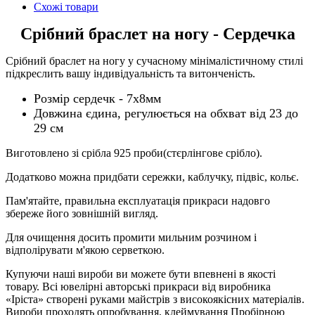
Схожі товари
Срібний браслет на ногу - Сердечка
Срібний браслет на ногу у сучасному мінімалістичному стилі
підкреслить вашу індивідуальність та витонченість.
Розмір сердечк - 7х8мм
Довжина єдина, регулюється на обхват від 23 до
29 см
Виготовлено зі срібла 925 проби(стєрлінгове срібло).
Додатково можна придбати сережки, каблучку, підвіс, кольє.
Пам'ятайте, правильна експлуатація прикраси надовго
збереже його зовнішній вигляд.
Для очищення досить промити мильним розчином і
відполірувати м'якою серветкою.
Купуючи наші вироби ви можете бути впевнені в якості
товару. Всі ювелірні авторські прикраси від виробника
«Іріста» створені руками майстрів з високоякісних матеріалів.
Вироби проходять опробування, клеймування Пробірною