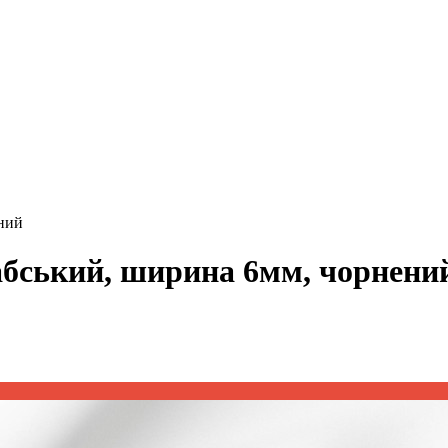
ений
рабський, ширина 6мм, чорнени