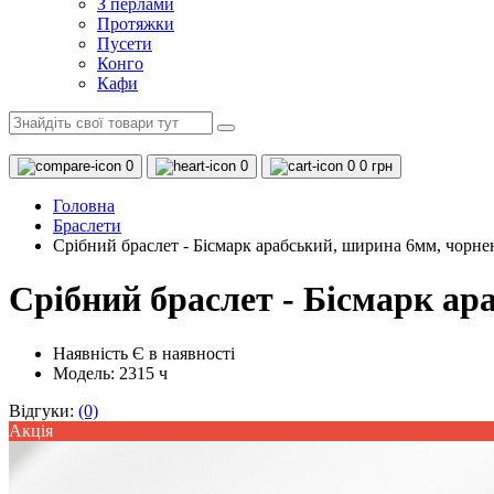
З перлами
Протяжки
Пусети
Конго
Кафи
0
0
0
0 грн
Головна
Браслети
Срібний браслет - Бісмарк арабський, ширина 6мм, чорн
Срібний браслет - Бісмарк а
Наявність
Є в наявності
Модель: 2315 ч
Відгуки:
(0)
Акцiя