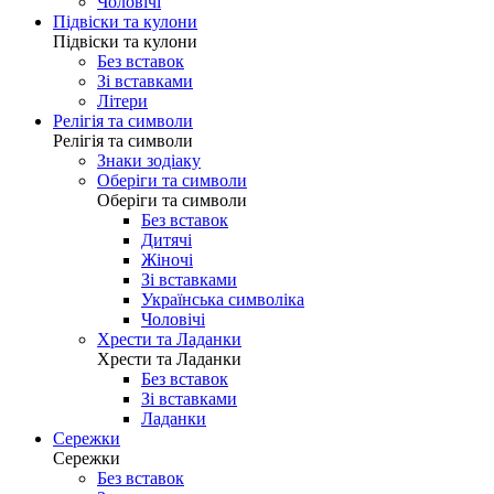
Чоловічі
Підвіски та кулони
Підвіски та кулони
Без вставок
Зі вставками
Літери
Релігія та символи
Релігія та символи
Знаки зодіаку
Оберіги та символи
Оберіги та символи
Без вставок
Дитячі
Жіночі
Зі вставками
Українська символіка
Чоловічі
Хрести та Ладанки
Хрести та Ладанки
Без вставок
Зі вставками
Ладанки
Сережки
Сережки
Без вставок