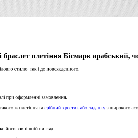
 браслет плетіння Бісмарк арабський, 
іловго стилю, так і до повсякденного.
талі при оформленні замовлення.
такого ж плетіння та
срібний хрестик або ладанку
з широкого асо
же його зовнішній вигляд.