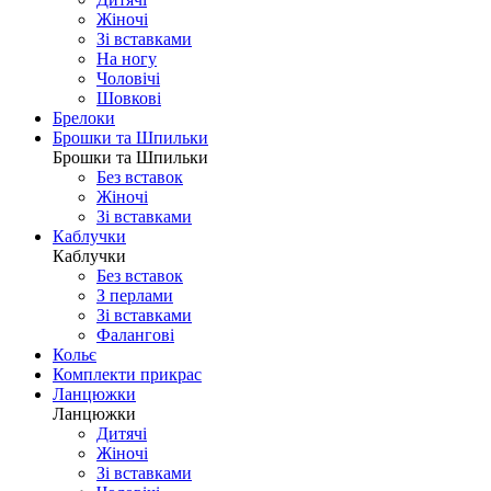
Жіночі
Зі вставками
На ногу
Чоловічі
Шовковi
Брелоки
Брошки та Шпильки
Брошки та Шпильки
Без вставок
Жіночі
Зі вставками
Каблучки
Каблучки
Без вставок
З перлами
Зі вставками
Фаланговi
Кольє
Комплекти прикрас
Ланцюжки
Ланцюжки
Дитячі
Жіночі
Зі вставками