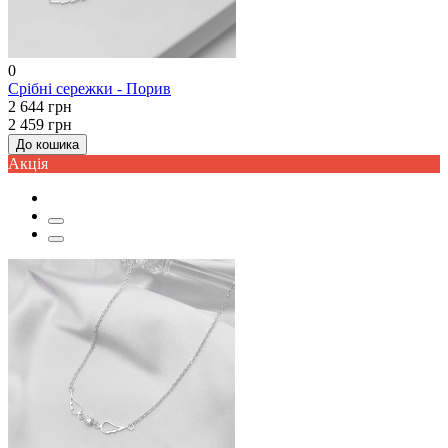
0
Срібні сережки - Порив
2 644 грн
2 459 грн
До кошика
Акцiя