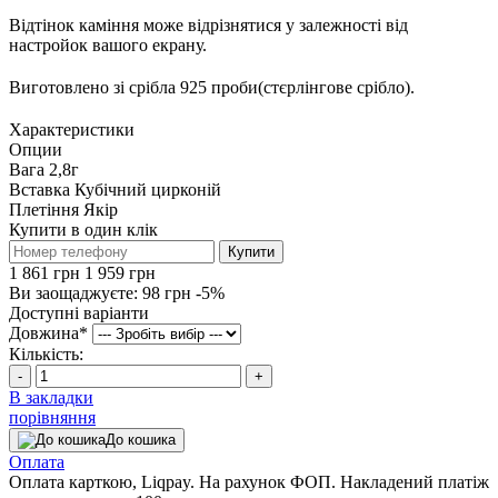
Відтінок каміння може відрізнятися у залежності від
настройок вашого екрану.
Виготовлено зі срібла 925 проби(стєрлінгове срібло).
Характеристики
Опции
Вага
2,8г
Вставка
Кубічний цирконій
Плетіння
Якір
Купити в один клік
Купити
1 861 грн
1 959 грн
Ви заощаджуєте:
98 грн
-5%
Доступні варіанти
Довжина
*
Кількість:
-
+
В закладки
порівняння
До кошика
Оплата
Оплата карткою, Liqpay. На рахунок ФОП. Накладений платіж