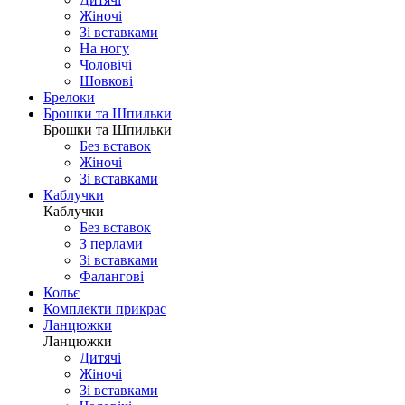
Жіночі
Зі вставками
На ногу
Чоловічі
Шовковi
Брелоки
Брошки та Шпильки
Брошки та Шпильки
Без вставок
Жіночі
Зі вставками
Каблучки
Каблучки
Без вставок
З перлами
Зі вставками
Фаланговi
Кольє
Комплекти прикрас
Ланцюжки
Ланцюжки
Дитячі
Жіночі
Зі вставками