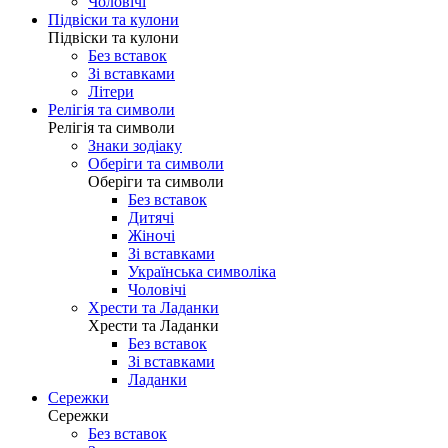
Чоловічі
Підвіски та кулони
Підвіски та кулони
Без вставок
Зі вставками
Літери
Релігія та символи
Релігія та символи
Знаки зодіаку
Оберіги та символи
Оберіги та символи
Без вставок
Дитячі
Жіночі
Зі вставками
Українська символіка
Чоловічі
Хрести та Ладанки
Хрести та Ладанки
Без вставок
Зі вставками
Ладанки
Сережки
Сережки
Без вставок