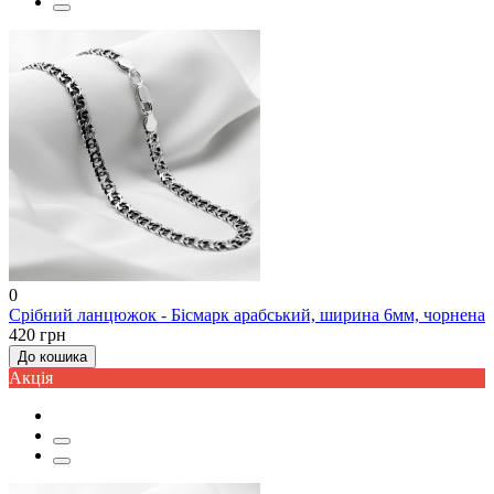
0
Срібний ланцюжок - Бісмарк арабський, ширина 6мм, чорнена
420 грн
До кошика
Акцiя