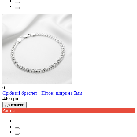
0
Срібний браслет - Пітон, ширина 5мм
440 грн
До кошика
Акцiя