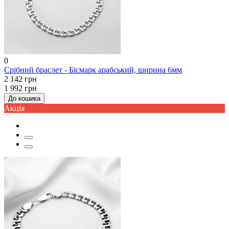
0
Срібний браслет - Бісмарк арабський, ширина 6мм
2 142 грн
1 992 грн
До кошика
Акцiя