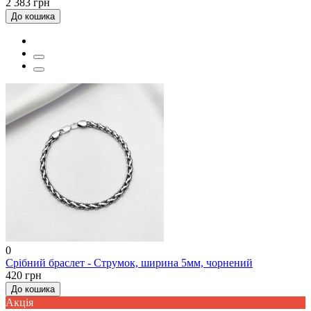
2 383 грн
До кошика
0
Срібний браслет - Струмок, ширина 5мм, чорнений
420 грн
До кошика
Акцiя