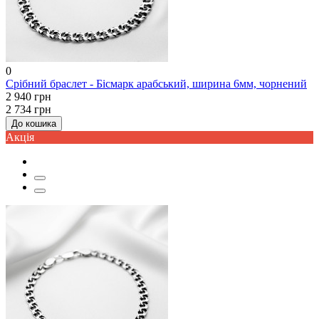
0
Срібний браслет - Бісмарк арабський, ширина 6мм, чорнений
2 940 грн
2 734 грн
До кошика
Акцiя