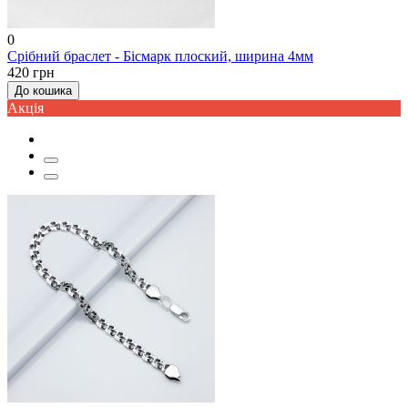
0
Срібний браслет - Бісмарк плоский, ширина 4мм
420 грн
До кошика
Акцiя