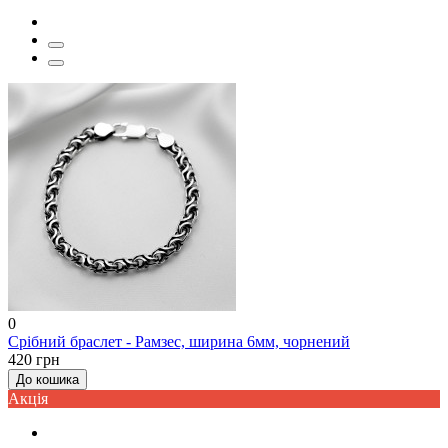
0
Срібний браслет - Рамзес, ширина 6мм, чорнений
420 грн
До кошика
Акцiя