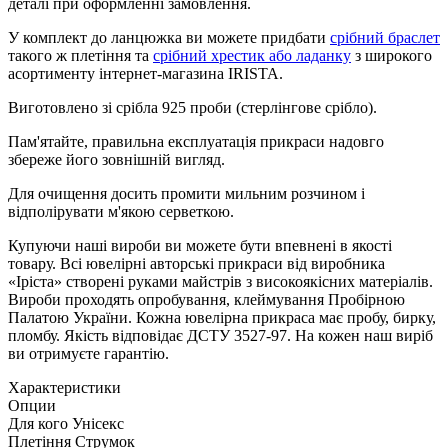
деталі при оформленні замовлення.
У комплект до ланцюжка ви можете придбати
срібний браслет
такого ж плетіння та
срібний хрестик або ладанку
з широкого
асортименту інтернет-магазина IRISTA.
Виготовлено зі срібла 925 проби (стерлінгове срібло).
Пам'ятайте, правильна експлуатація прикраси надовго
збереже його зовнішній вигляд.
Для очищення досить промити мильним розчином і
відполірувати м'якою серветкою.
Купуючи наші вироби ви можете бути впевнені в якості
товару. Всі ювелірні авторські прикраси від виробника
«Іріста» створені руками майстрів з високоякісних матеріалів.
Вироби проходять опробування, клеймування Пробірною
Палатою України. Кожна ювелірна прикраса має пробу, бирку,
пломбу. Якість відповідає ДСТУ 3527-97. На кожен наш виріб
ви отримуєте гарантію.
Характеристики
Опции
Для кого
Унісекс
Плетіння
Струмок