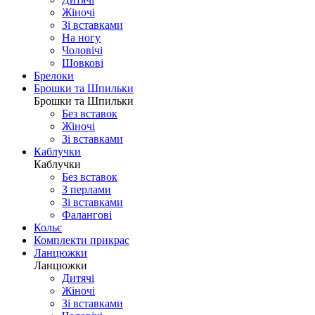
Жіночі
Зі вставками
На ногу
Чоловічі
Шовковi
Брелоки
Брошки та Шпильки
Брошки та Шпильки
Без вставок
Жіночі
Зі вставками
Каблучки
Каблучки
Без вставок
З перлами
Зі вставками
Фаланговi
Кольє
Комплекти прикрас
Ланцюжки
Ланцюжки
Дитячі
Жіночі
Зі вставками