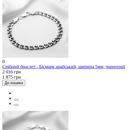
0
Срібний браслет - Бісмарк арабський, ширина 5мм, чорнений
2 016 грн
1 875 грн
До кошика