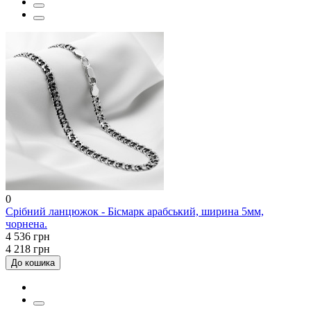
0
Срібний ланцюжок - Бісмарк арабський, ширина 5мм,
чорнена.
4 536 грн
4 218 грн
До кошика