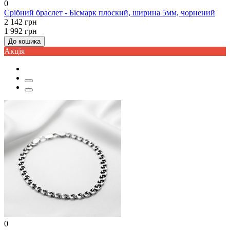
0
Срібний браслет - Бісмарк плоский, ширина 5мм, чорнений
2 142 грн
1 992 грн
До кошика
Акцiя
0