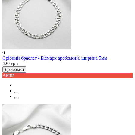
0
Срібний браслет - Бісмарк арабський, ширина 5мм
420 грн
До кошика
Акцiя