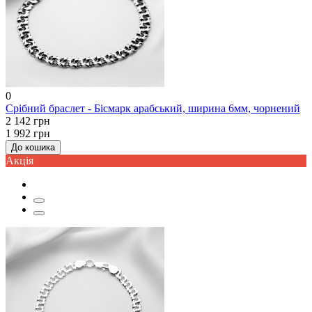
0
Срібний браслет - Бісмарк арабський, ширина 6мм, чорнений
2 142 грн
1 992 грн
До кошика
Акцiя