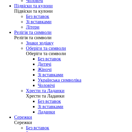
Чоловічі
Підвіски та кулони
Підвіски та кулони
Без вставок
Зі вставками
Літери
Релігія та символи
Релігія та символи
Знаки зодіаку
Оберіги та символи
Оберіги та символи
Без вставок
Дитячі
Жіночі
Зі вставками
Українська символіка
Чоловічі
Хрести та Ладанки
Хрести та Ладанки
Без вставок
Зі вставками
Ладанки
Сережки
Сережки
Без вставок