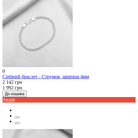
0
Срібний браслет - Струмок, ширина 4мм
2 142 грн
1 992 грн
До кошика
Акцiя