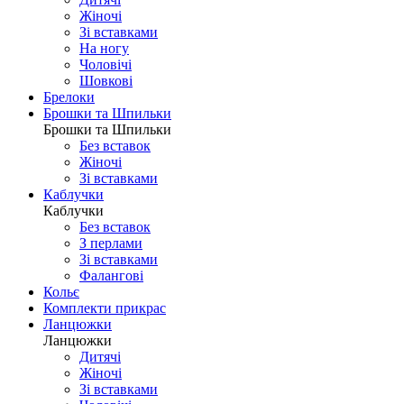
Жіночі
Зі вставками
На ногу
Чоловічі
Шовковi
Брелоки
Брошки та Шпильки
Брошки та Шпильки
Без вставок
Жіночі
Зі вставками
Каблучки
Каблучки
Без вставок
З перлами
Зі вставками
Фаланговi
Кольє
Комплекти прикрас
Ланцюжки
Ланцюжки
Дитячі
Жіночі
Зі вставками