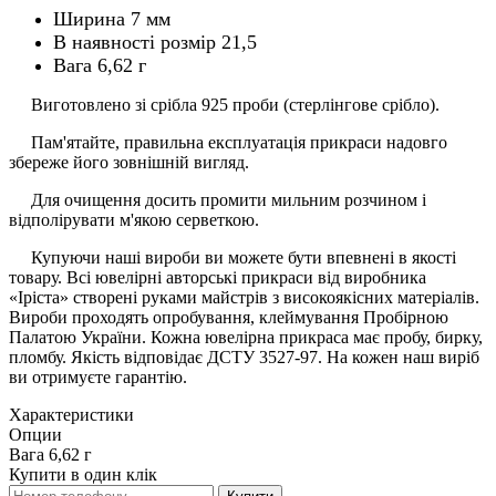
Ширина 7 мм
В наявності розмір 21,5
Вага 6,62 г
Виготовлено зі срібла 925 проби (стерлінгове срібло).
Пам'ятайте, правильна експлуатація прикраси надовго
збереже його зовнішній вигляд.
Для очищення досить промити мильним розчином і
відполірувати м'якою серветкою.
Купуючи наші вироби ви можете бути впевнені в якості
товару. Всі ювелірні авторські прикраси від виробника
«Іріста» створені руками майстрів з високоякісних матеріалів.
Вироби проходять опробування, клеймування Пробірною
Палатою України. Кожна ювелірна прикраса має пробу, бирку,
пломбу. Якість відповідає ДСТУ 3527-97. На кожен наш виріб
ви отримуєте гарантію.
Характеристики
Опции
Вага
6,62 г
Купити в один клік