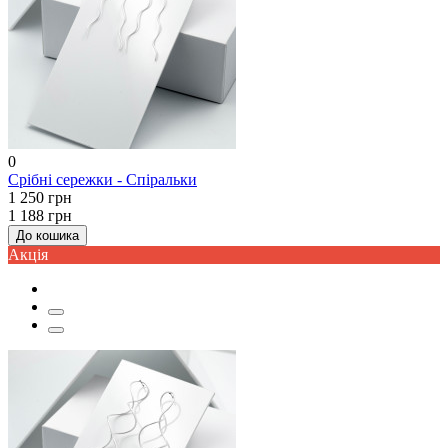
0
Срібні сережки - Спіральки
1 250 грн
1 188 грн
До кошика
Акцiя