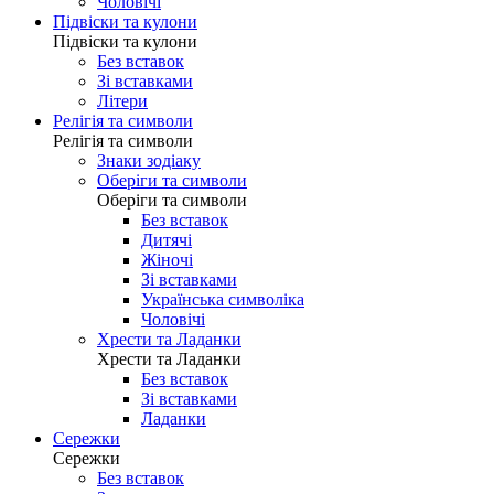
Чоловічі
Підвіски та кулони
Підвіски та кулони
Без вставок
Зі вставками
Літери
Релігія та символи
Релігія та символи
Знаки зодіаку
Оберіги та символи
Оберіги та символи
Без вставок
Дитячі
Жіночі
Зі вставками
Українська символіка
Чоловічі
Хрести та Ладанки
Хрести та Ладанки
Без вставок
Зі вставками
Ладанки
Сережки
Сережки
Без вставок