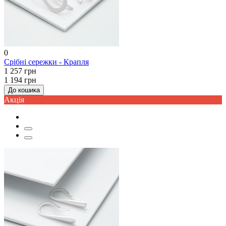
0
Срібні сережки - Крапля
1 257 грн
1 194 грн
До кошика
Акцiя