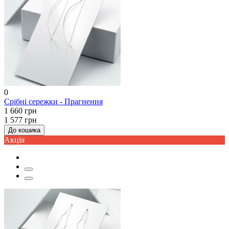
0
Срібні сережки - Прагнення
1 660 грн
1 577 грн
До кошика
Акцiя