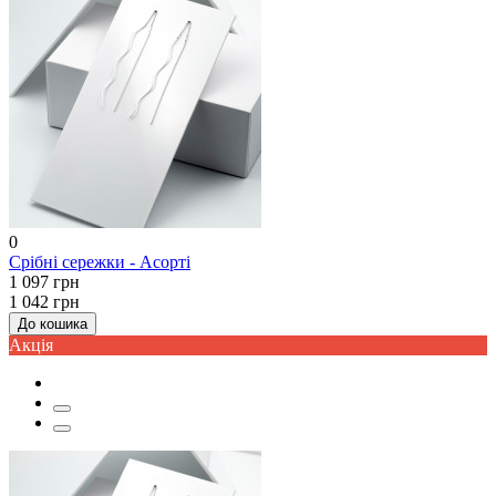
0
Срібні сережки - Асорті
1 097 грн
1 042 грн
До кошика
Акцiя