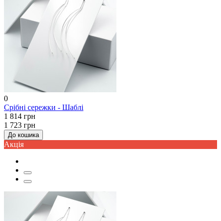
0
Срібні сережки - Шаблі
1 814 грн
1 723 грн
До кошика
Акцiя