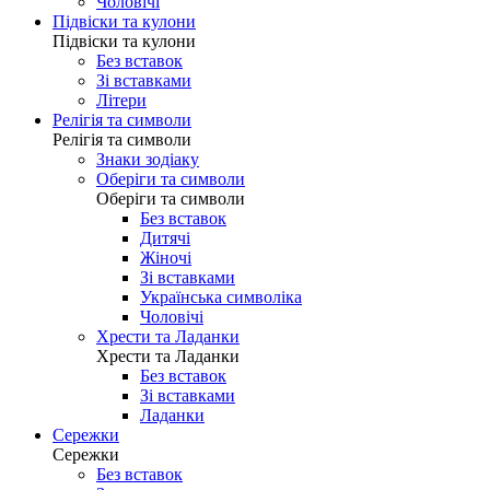
Чоловічі
Підвіски та кулони
Підвіски та кулони
Без вставок
Зі вставками
Літери
Релігія та символи
Релігія та символи
Знаки зодіаку
Оберіги та символи
Оберіги та символи
Без вставок
Дитячі
Жіночі
Зі вставками
Українська символіка
Чоловічі
Хрести та Ладанки
Хрести та Ладанки
Без вставок
Зі вставками
Ладанки
Сережки
Сережки
Без вставок