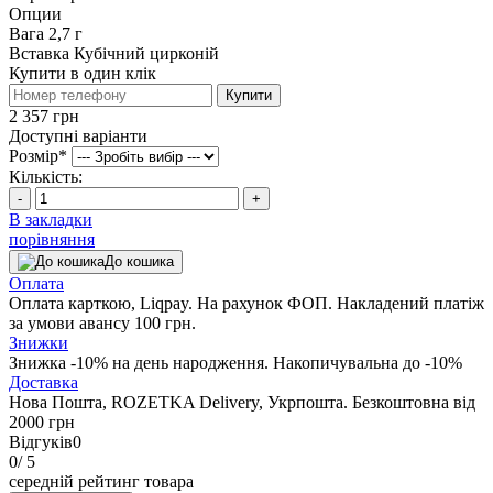
Опции
Вага
2,7 г
Вставка
Кубічний цирконій
Купити в один клік
Купити
2 357 грн
Доступні варіанти
Розмiр
*
Кількість:
-
+
В закладки
порівняння
До кошика
Оплата
Оплата карткою, Liqpay. На рахунок ФОП. Накладений платіж
за умови авансу 100 грн.
Знижки
Знижка -10% на день народження. Накопичувальна до -10%
Доставка
Нова Пошта, ROZETKA Delivery, Укрпошта. Безкоштовна від
2000 грн
Відгуків
0
0
/ 5
середній рейтинг товара