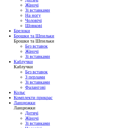
Жіночі
Зі вставками
На ногу
Чоловічі
Шовковi
Брелоки
Брошки та Шпильки
Брошки та Шпильки
Без вставок
Жіночі
Зі вставками
Каблучки
Каблучки
Без вставок
З перлами
Зі вставками
Фаланговi
Кольє
Комплекти прикрас
Ланцюжки
Ланцюжки
Дитячі
Жіночі
Зі вставками