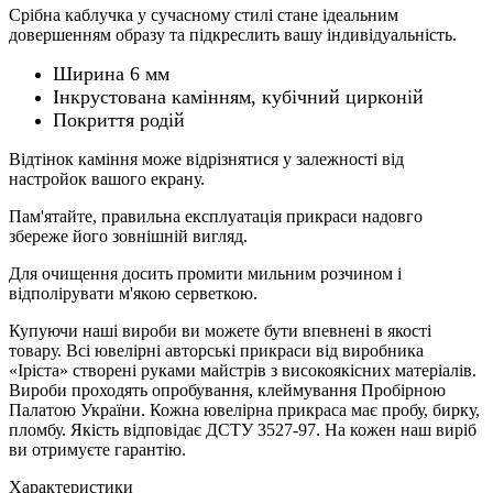
Срібна каблучка у сучасному стилі стане ідеальним
довершенням образу та підкреслить вашу індивідуальність.
Ширина 6 мм
Інкрустована камінням, кубічний цирконій
Покриття родій
Відтінок каміння може відрізнятися у залежності від
настройок вашого екрану.
Пам'ятайте, правильна експлуатація прикраси надовго
збереже його зовнішній вигляд.
Для очищення досить промити мильним розчином і
відполірувати м'якою серветкою.
Купуючи наші вироби ви можете бути впевнені в якості
товару. Всі ювелірні авторські прикраси від виробника
«Іріста» створені руками майстрів з високоякісних матеріалів.
Вироби проходять опробування, клеймування Пробірною
Палатою України. Кожна ювелірна прикраса має пробу, бирку,
пломбу. Якість відповідає ДСТУ 3527-97. На кожен наш виріб
ви отримуєте гарантію.
Характеристики