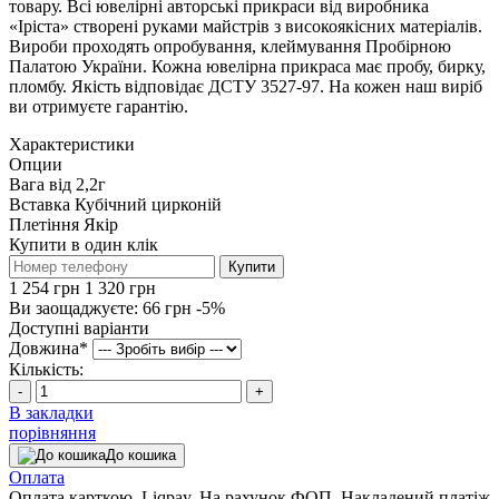
товару. Всі ювелірні авторські прикраси від виробника
«Іріста» створені руками майстрів з високоякісних матеріалів.
Вироби проходять опробування, клеймування Пробірною
Палатою України. Кожна ювелірна прикраса має пробу, бирку,
пломбу. Якість відповідає ДСТУ 3527-97. На кожен наш виріб
ви отримуєте гарантію.
Характеристики
Опции
Вага
від 2,2г
Вставка
Кубічний цирконій
Плетіння
Якір
Купити в один клік
Купити
1 254 грн
1 320 грн
Ви заощаджуєте:
66 грн
-5%
Доступні варіанти
Довжина
*
Кількість:
-
+
В закладки
порівняння
До кошика
Оплата
Оплата карткою, Liqpay. На рахунок ФОП. Накладений платіж