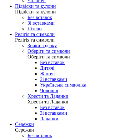
Чоловічі
Підвіски та кулони
Підвіски та кулони
Без вставок
Зі вставками
Літери
Релігія та символи
Релігія та символи
Знаки зодіаку
Оберіги та символи
Оберіги та символи
Без вставок
Дитячі
Жіночі
Зі вставками
Українська символіка
Чоловічі
Хрести та Ладанки
Хрести та Ладанки
Без вставок
Зі вставками
Ладанки
Сережки
Сережки
Без вставок