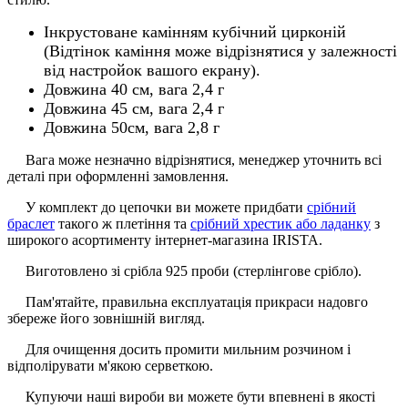
Інкрустоване камінням кубічний цирконій
(Відтінок каміння може відрізнятися у залежності
від настройок вашого екрану).
Довжина 40 см, вага 2,4 г
Довжина 45 см, вага 2,4 г
Довжина 50см, вага 2,8 г
Вага може незначно відрізнятися, менеджер уточнить всі
деталі при оформленні замовлення.
У комплект до цепочки ви можете придбати
срібний
браслет
такого ж плетіння та
срібний хрестик або ладанку
з
широкого асортименту інтернет-магазина IRISTA.
Виготовлено зі срібла 925 проби (стерлінгове срібло).
Пам'ятайте, правильна експлуатація прикраси надовго
збереже його зовнішній вигляд.
Для очищення досить промити мильним розчином і
відполірувати м'якою серветкою.
Купуючи наші вироби ви можете бути впевнені в якості