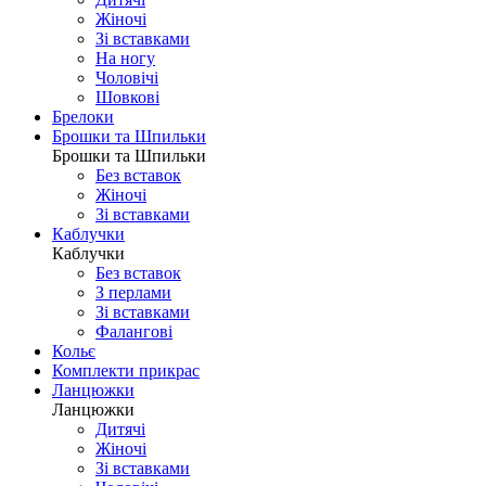
Жіночі
Зі вставками
На ногу
Чоловічі
Шовковi
Брелоки
Брошки та Шпильки
Брошки та Шпильки
Без вставок
Жіночі
Зі вставками
Каблучки
Каблучки
Без вставок
З перлами
Зі вставками
Фаланговi
Кольє
Комплекти прикрас
Ланцюжки
Ланцюжки
Дитячі
Жіночі
Зі вставками