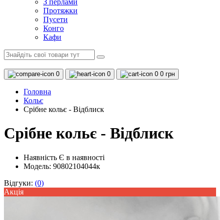
З перлами
Протяжки
Пусети
Конго
Кафи
0
0
0
0 грн
Головна
Кольє
Срібне кольє - Відблиск
Срібне кольє - Відблиск
Наявність
Є в наявності
Модель: 90802104044к
Відгуки:
(0)
Акцiя