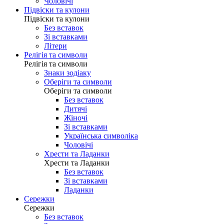
Чоловічі
Підвіски та кулони
Підвіски та кулони
Без вставок
Зі вставками
Літери
Релігія та символи
Релігія та символи
Знаки зодіаку
Оберіги та символи
Оберіги та символи
Без вставок
Дитячі
Жіночі
Зі вставками
Українська символіка
Чоловічі
Хрести та Ладанки
Хрести та Ладанки
Без вставок
Зі вставками
Ладанки
Сережки
Сережки
Без вставок