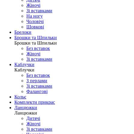
Жіночі
Зі вставками
На ногу
Чоловічі
Шовковi
Брелоки
Брошки та Шпильки
Брошки та Шпильки
Без вставок
Жіночі
Зі вставками
Каблучки
Каблучки
Без вставок
З перлами
Зі вставками
Фаланговi
Кольє
Комплекти прикрас
Ланцюжки
Ланцюжки
Дитячі
Жіночі
Зі вставками