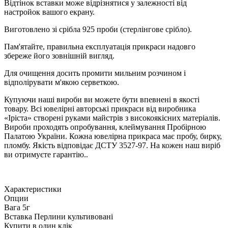
Відтінок вставки може відрізнятися у залежності від
настройок вашого екрану.
Виготовлено зі срібла 925 проби (стерлінгове срібло).
Пам'ятайте, правильна експлуатація прикраси надовго
збереже його зовнішній вигляд.
Для очищення досить промити мильним розчином і
відполірувати м'якою серветкою.
Купуючи наші вироби ви можете бути впевнені в якості
товару. Всі ювелірні авторські прикраси від виробника
«Іріста» створені руками майстрів з високоякісних матеріалів.
Вироби проходять опробування, клеймування Пробірною
Палатою України. Кожна ювелірна прикраса має пробу, бирку,
пломбу. Якість відповідає ДСТУ 3527-97. На кожен наш виріб
ви отримуєте гарантію..
Характеристики
Опции
Вага
5г
Вставка
Перлини культивовані
Купити в один клік