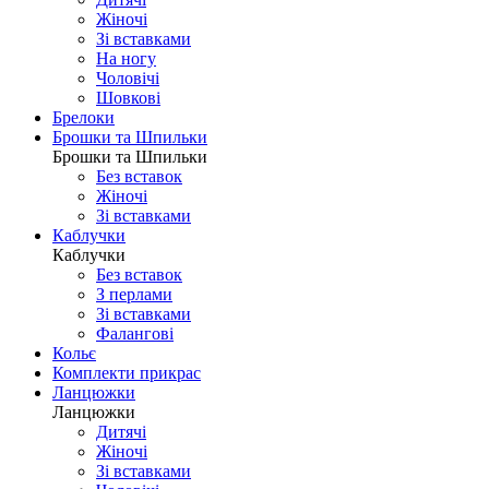
Жіночі
Зі вставками
На ногу
Чоловічі
Шовковi
Брелоки
Брошки та Шпильки
Брошки та Шпильки
Без вставок
Жіночі
Зі вставками
Каблучки
Каблучки
Без вставок
З перлами
Зі вставками
Фаланговi
Кольє
Комплекти прикрас
Ланцюжки
Ланцюжки
Дитячі
Жіночі
Зі вставками