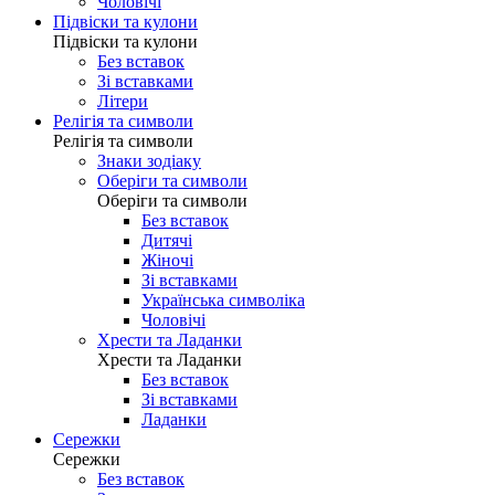
Чоловічі
Підвіски та кулони
Підвіски та кулони
Без вставок
Зі вставками
Літери
Релігія та символи
Релігія та символи
Знаки зодіаку
Оберіги та символи
Оберіги та символи
Без вставок
Дитячі
Жіночі
Зі вставками
Українська символіка
Чоловічі
Хрести та Ладанки
Хрести та Ладанки
Без вставок
Зі вставками
Ладанки
Сережки
Сережки
Без вставок