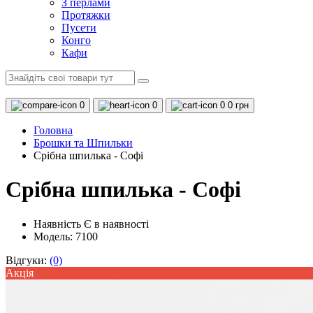
З перлами
Протяжки
Пусети
Конго
Кафи
0
0
0
0 грн
Головна
Брошки та Шпильки
Срібна шпилька - Софі
Срібна шпилька - Софі
Наявність
Є в наявності
Модель: 7100
Відгуки:
(0)
Акцiя