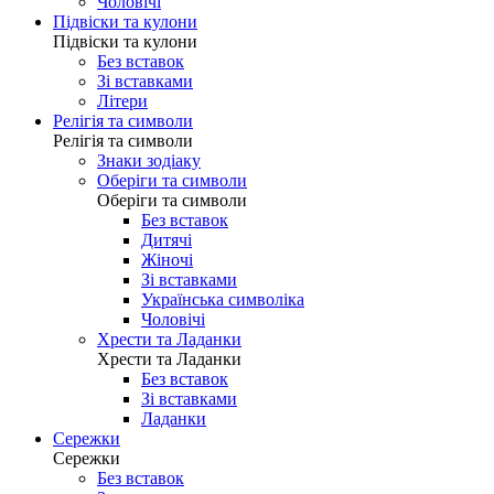
Чоловічі
Підвіски та кулони
Підвіски та кулони
Без вставок
Зі вставками
Літери
Релігія та символи
Релігія та символи
Знаки зодіаку
Оберіги та символи
Оберіги та символи
Без вставок
Дитячі
Жіночі
Зі вставками
Українська символіка
Чоловічі
Хрести та Ладанки
Хрести та Ладанки
Без вставок
Зі вставками
Ладанки
Сережки
Сережки
Без вставок