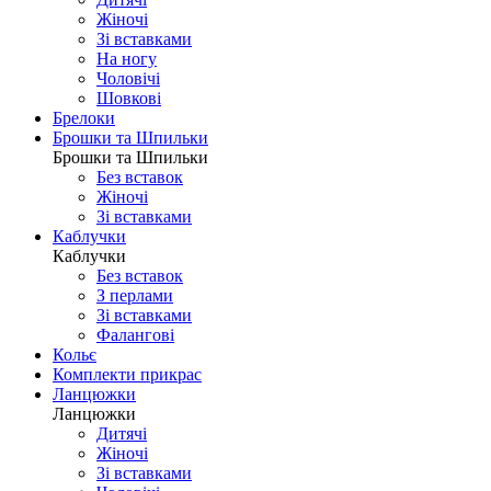
Жіночі
Зі вставками
На ногу
Чоловічі
Шовковi
Брелоки
Брошки та Шпильки
Брошки та Шпильки
Без вставок
Жіночі
Зі вставками
Каблучки
Каблучки
Без вставок
З перлами
Зі вставками
Фаланговi
Кольє
Комплекти прикрас
Ланцюжки
Ланцюжки
Дитячі
Жіночі
Зі вставками