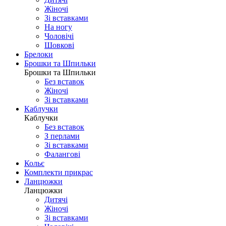
Жіночі
Зі вставками
На ногу
Чоловічі
Шовковi
Брелоки
Брошки та Шпильки
Брошки та Шпильки
Без вставок
Жіночі
Зі вставками
Каблучки
Каблучки
Без вставок
З перлами
Зі вставками
Фаланговi
Кольє
Комплекти прикрас
Ланцюжки
Ланцюжки
Дитячі
Жіночі
Зі вставками