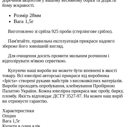
доречним акцентом у вашому весняному образі та додасть
йому яскравості.
Розмір 28мм
Вага 1,5г
Виготовлено зі срібла 925 проби (стерлінгове срібло).
Пам'ятайте, правильна експлуатація прикраси надовго
збереже його зовнішній вигляд.
Для очищення досить промити мильним розчином і
відполірувати м'якою серветкою.
Купуючи наші вироби ви можете бути впевнені в якості
товару. Всі ювелірні авторські прикраси від виробника
«Іріста» створені руками майстрів з високоякісних матеріалів.
Вироби проходять опробування, клеймування Пробірною
Палатою України. Кожна ювелірна прикраса має пробу, бирку,
пломбу. Якість відповідає ДСТУ 3527-97. На кожен наш виріб
ви отримуєте гарантію.
Характеристики
Опции
Вага
1,5г
Купити в один клік