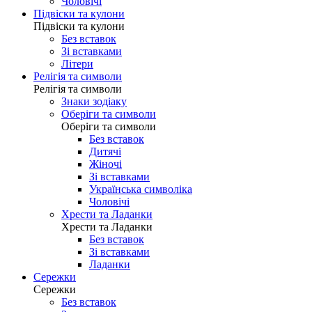
Чоловічі
Підвіски та кулони
Підвіски та кулони
Без вставок
Зі вставками
Літери
Релігія та символи
Релігія та символи
Знаки зодіаку
Оберіги та символи
Оберіги та символи
Без вставок
Дитячі
Жіночі
Зі вставками
Українська символіка
Чоловічі
Хрести та Ладанки
Хрести та Ладанки
Без вставок
Зі вставками
Ладанки
Сережки
Сережки
Без вставок