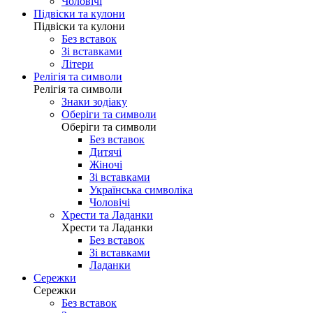
Чоловічі
Підвіски та кулони
Підвіски та кулони
Без вставок
Зі вставками
Літери
Релігія та символи
Релігія та символи
Знаки зодіаку
Оберіги та символи
Оберіги та символи
Без вставок
Дитячі
Жіночі
Зі вставками
Українська символіка
Чоловічі
Хрести та Ладанки
Хрести та Ладанки
Без вставок
Зі вставками
Ладанки
Сережки
Сережки
Без вставок