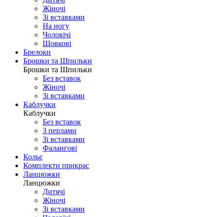
Жіночі
Зі вставками
На ногу
Чоловічі
Шовковi
Брелоки
Брошки та Шпильки
Брошки та Шпильки
Без вставок
Жіночі
Зі вставками
Каблучки
Каблучки
Без вставок
З перлами
Зі вставками
Фаланговi
Кольє
Комплекти прикрас
Ланцюжки
Ланцюжки
Дитячі
Жіночі
Зі вставками