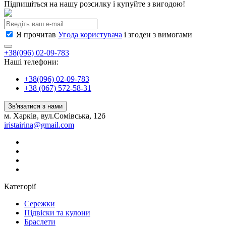
Підпишіться на нашу розсилку і купуйте з вигодою!
Я прочитав
Угода користувача
і згоден з вимогами
+38(096) 02-09-783
Наші телефони:
+38(096) 02-09-783
+38 (067) 572-58-31
Зв'язатися з нами
м. Харків, вул.Сомівська, 12б
iristairina@gmail.com
Категорії
Сережки
Підвіски та кулони
Браслети