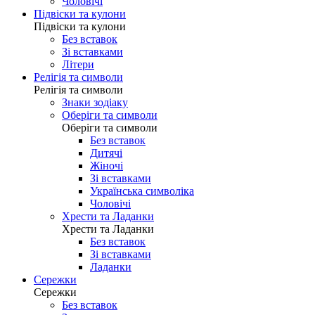
Чоловічі
Підвіски та кулони
Підвіски та кулони
Без вставок
Зі вставками
Літери
Релігія та символи
Релігія та символи
Знаки зодіаку
Оберіги та символи
Оберіги та символи
Без вставок
Дитячі
Жіночі
Зі вставками
Українська символіка
Чоловічі
Хрести та Ладанки
Хрести та Ладанки
Без вставок
Зі вставками
Ладанки
Сережки
Сережки
Без вставок