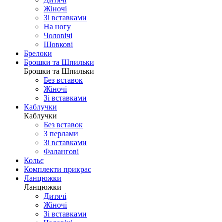
Жіночі
Зі вставками
На ногу
Чоловічі
Шовковi
Брелоки
Брошки та Шпильки
Брошки та Шпильки
Без вставок
Жіночі
Зі вставками
Каблучки
Каблучки
Без вставок
З перлами
Зі вставками
Фаланговi
Кольє
Комплекти прикрас
Ланцюжки
Ланцюжки
Дитячі
Жіночі
Зі вставками