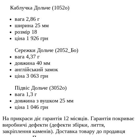
Каблучка Дольче (1052o)
вага 2,86 г
ширина 25 мм
розмір 18
ціна 1 926 грн
Сережки Дольче (2052_Бo)
вага 4,37 г
довжина 40 мм
англійський замок
ціна 3 063 грн
Підвіс Дольче (3052o)
вага 1,3 г
довжина з вушком 25 мм
ціна 1 046 грн
На прикраси діє гарантія 12 місяців. Гарантія покриває
виробничі дефекти (дефекти збірки, лиття,
закріплення каменів). Доставка товару до продавця