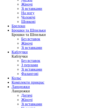
Жіночі
Зі вставками
На ногу
Чоловічі
Шовковi
Брелоки
Брошки та Шпильки
Брошки та Шпильки
Без вставок
Жіночі
Зі вставками
Каблучки
Каблучки
Без вставок
З перлами
Зі вставками
Фаланговi
Кольє
Комплекти прикрас
Ланцюжки
Ланцюжки
Дитячі
Жіночі
Зі вставками