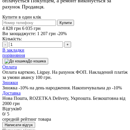
оплачується Покупцем, а ремонт виконується за
рахунок Продавця.
Купити в один клік
Купити
4 828 грн
6 035 грн
Ви заощаджуєте:
1 207 грн
-20%
Кількість:
-
+
В закладки
порівняння
До кошика
Оплата
Оплата карткою, Liqpay. На рахунок ФОП. Накладений платіж
за умови авансу 100 грн.
Знижки
Знижка -10% на день народження. Накопичувальна до -10%
Доставка
Нова Пошта, ROZETKA Delivery, Укрпошта. Безкоштовна від
2000 грн
Відгуків
0
0
/ 5
середній рейтинг товара
Написати відгук