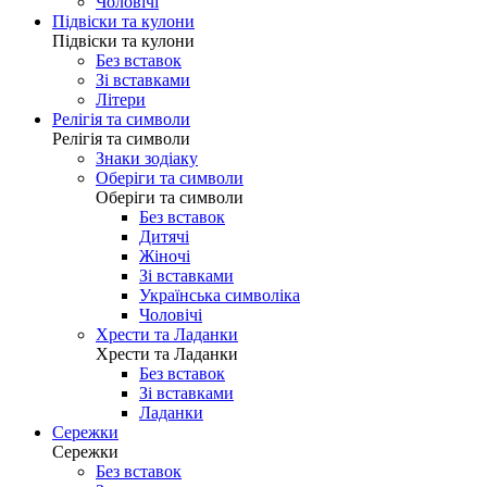
Чоловічі
Підвіски та кулони
Підвіски та кулони
Без вставок
Зі вставками
Літери
Релігія та символи
Релігія та символи
Знаки зодіаку
Оберіги та символи
Оберіги та символи
Без вставок
Дитячі
Жіночі
Зі вставками
Українська символіка
Чоловічі
Хрести та Ладанки
Хрести та Ладанки
Без вставок
Зі вставками
Ладанки
Сережки
Сережки
Без вставок