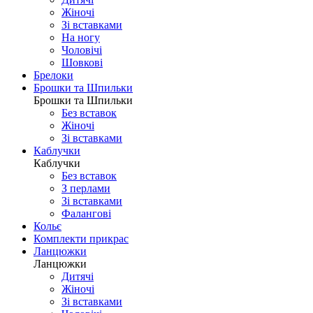
Жіночі
Зі вставками
На ногу
Чоловічі
Шовковi
Брелоки
Брошки та Шпильки
Брошки та Шпильки
Без вставок
Жіночі
Зі вставками
Каблучки
Каблучки
Без вставок
З перлами
Зі вставками
Фаланговi
Кольє
Комплекти прикрас
Ланцюжки
Ланцюжки
Дитячі
Жіночі
Зі вставками