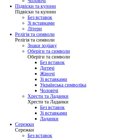
Чоловічі
Підвіски та кулони
Підвіски та кулони
Без вставок
Зі вставками
Літери
Релігія та символи
Релігія та символи
Знаки зодіаку
Оберіги та символи
Оберіги та символи
Без вставок
Дитячі
Жіночі
Зі вставками
Українська символіка
Чоловічі
Хрести та Ладанки
Хрести та Ладанки
Без вставок
Зі вставками
Ладанки
Сережки
Сережки
Без вставок