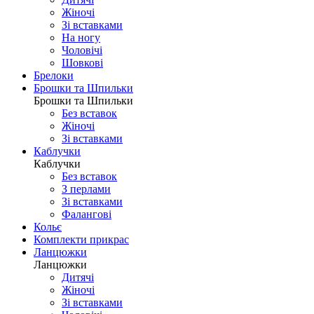
Жіночі
Зі вставками
На ногу
Чоловічі
Шовковi
Брелоки
Брошки та Шпильки
Брошки та Шпильки
Без вставок
Жіночі
Зі вставками
Каблучки
Каблучки
Без вставок
З перлами
Зі вставками
Фаланговi
Кольє
Комплекти прикрас
Ланцюжки
Ланцюжки
Дитячі
Жіночі
Зі вставками