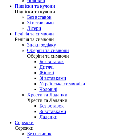
Чоловічі
Підвіски та кулони
Підвіски та кулони
Без вставок
Зі вставками
Літери
Релігія та символи
Релігія та символи
Знаки зодіаку
Оберіги та символи
Оберіги та символи
Без вставок
Дитячі
Жіночі
Зі вставками
Українська символіка
Чоловічі
Хрести та Ладанки
Хрести та Ладанки
Без вставок
Зі вставками
Ладанки
Сережки
Сережки
Без вставок