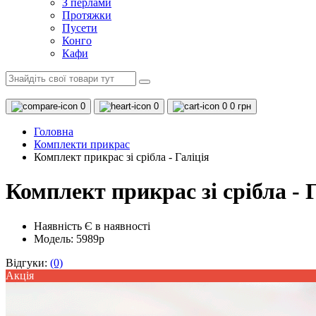
З перлами
Протяжки
Пусети
Конго
Кафи
0
0
0
0 грн
Головна
Комплекти прикрас
Комплект прикрас зі срібла - Галіція
Комплект прикрас зі срібла - 
Наявність
Є в наявності
Модель: 5989р
Відгуки:
(0)
Акцiя