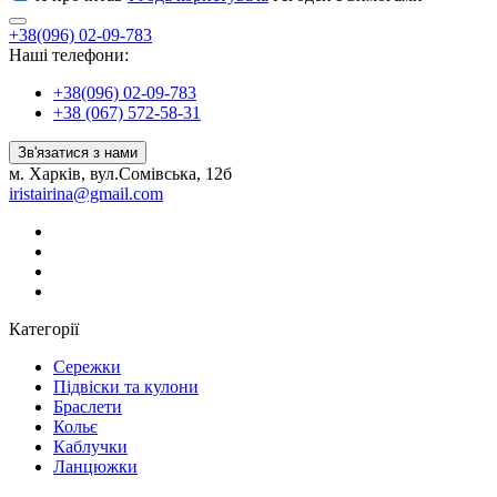
+38(096) 02-09-783
Наші телефони:
+38(096) 02-09-783
+38 (067) 572-58-31
Зв'язатися з нами
м. Харків, вул.Сомівська, 12б
iristairina@gmail.com
Категорії
Сережки
Підвіски та кулони
Браслети
Кольє
Каблучки
Ланцюжки