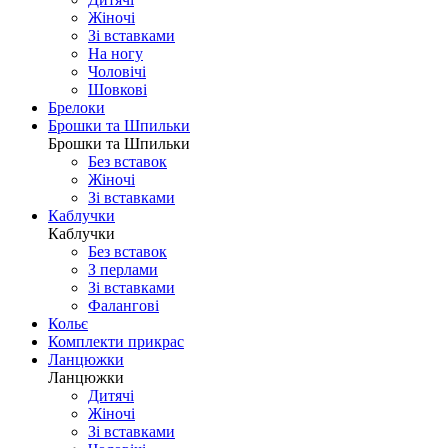
Жіночі
Зі вставками
На ногу
Чоловічі
Шовковi
Брелоки
Брошки та Шпильки
Брошки та Шпильки
Без вставок
Жіночі
Зі вставками
Каблучки
Каблучки
Без вставок
З перлами
Зі вставками
Фаланговi
Кольє
Комплекти прикрас
Ланцюжки
Ланцюжки
Дитячі
Жіночі
Зі вставками