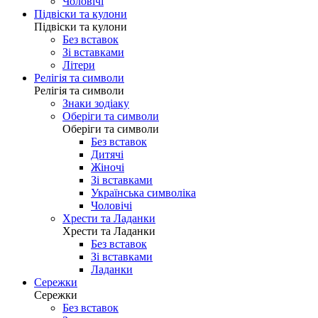
Чоловічі
Підвіски та кулони
Підвіски та кулони
Без вставок
Зі вставками
Літери
Релігія та символи
Релігія та символи
Знаки зодіаку
Оберіги та символи
Оберіги та символи
Без вставок
Дитячі
Жіночі
Зі вставками
Українська символіка
Чоловічі
Хрести та Ладанки
Хрести та Ладанки
Без вставок
Зі вставками
Ладанки
Сережки
Сережки
Без вставок