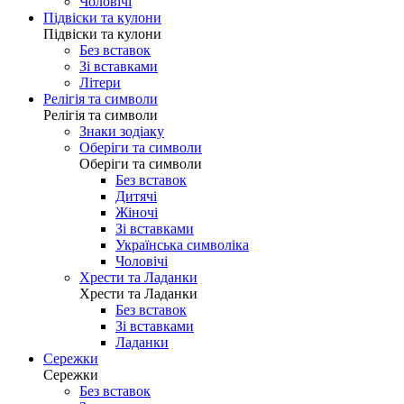
Чоловічі
Підвіски та кулони
Підвіски та кулони
Без вставок
Зі вставками
Літери
Релігія та символи
Релігія та символи
Знаки зодіаку
Оберіги та символи
Оберіги та символи
Без вставок
Дитячі
Жіночі
Зі вставками
Українська символіка
Чоловічі
Хрести та Ладанки
Хрести та Ладанки
Без вставок
Зі вставками
Ладанки
Сережки
Сережки
Без вставок