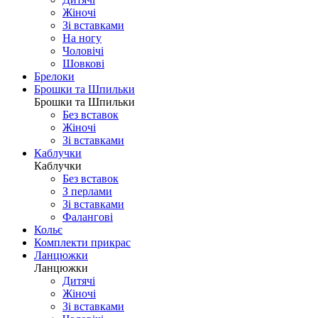
Жіночі
Зі вставками
На ногу
Чоловічі
Шовковi
Брелоки
Брошки та Шпильки
Брошки та Шпильки
Без вставок
Жіночі
Зі вставками
Каблучки
Каблучки
Без вставок
З перлами
Зі вставками
Фаланговi
Кольє
Комплекти прикрас
Ланцюжки
Ланцюжки
Дитячі
Жіночі
Зі вставками