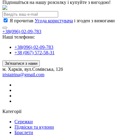
Підпишіться на нашу розсилку і купуйте з вигодою!
Я прочитав
Угода користувача
і згоден з вимогами
+38(096) 02-09-783
Наші телефони:
+38(096) 02-09-783
+38 (067) 572-58-31
Зв'язатися з нами
м. Харків, вул.Сомівська, 12б
iristairina@gmail.com
Категорії
Сережки
Підвіски та кулони
Браслети