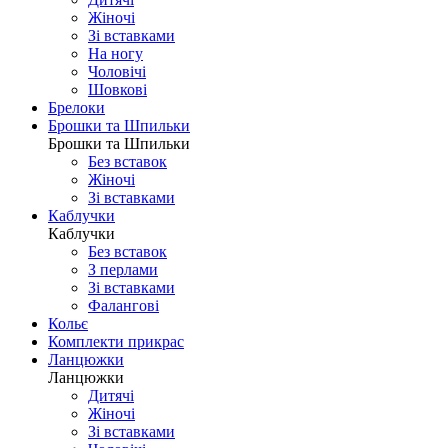
Жіночі
Зі вставками
На ногу
Чоловічі
Шовковi
Брелоки
Брошки та Шпильки
Брошки та Шпильки
Без вставок
Жіночі
Зі вставками
Каблучки
Каблучки
Без вставок
З перлами
Зі вставками
Фаланговi
Кольє
Комплекти прикрас
Ланцюжки
Ланцюжки
Дитячі
Жіночі
Зі вставками