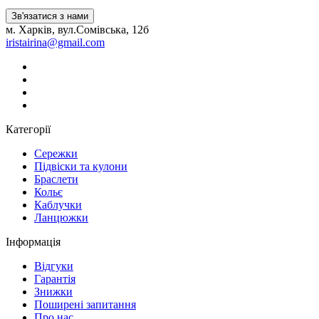
Зв'язатися з нами
м. Харків, вул.Сомівська, 12б
iristairina@gmail.com
Категорії
Сережки
Підвіски та кулони
Браслети
Кольє
Каблучки
Ланцюжки
Інформація
Вiдгуки
Гарантія
Знижки
Поширені запитання
Про нас