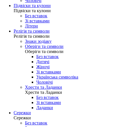
Чоловічі
Підвіски та кулони
Підвіски та кулони
Без вставок
Зі вставками
Літери
Релігія та символи
Релігія та символи
Знаки зодіаку
Оберіги та символи
Оберіги та символи
Без вставок
Дитячі
Жіночі
Зі вставками
Українська символіка
Чоловічі
Хрести та Ладанки
Хрести та Ладанки
Без вставок
Зі вставками
Ладанки
Сережки
Сережки
Без вставок