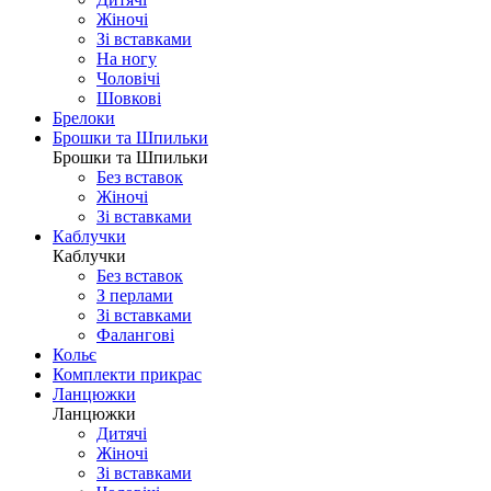
Жіночі
Зі вставками
На ногу
Чоловічі
Шовковi
Брелоки
Брошки та Шпильки
Брошки та Шпильки
Без вставок
Жіночі
Зі вставками
Каблучки
Каблучки
Без вставок
З перлами
Зі вставками
Фаланговi
Кольє
Комплекти прикрас
Ланцюжки
Ланцюжки
Дитячі
Жіночі
Зі вставками