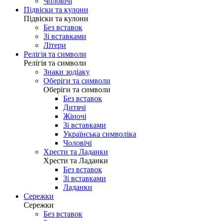
Чоловічі
Підвіски та кулони
Підвіски та кулони
Без вставок
Зі вставками
Літери
Релігія та символи
Релігія та символи
Знаки зодіаку
Оберіги та символи
Оберіги та символи
Без вставок
Дитячі
Жіночі
Зі вставками
Українська символіка
Чоловічі
Хрести та Ладанки
Хрести та Ладанки
Без вставок
Зі вставками
Ладанки
Сережки
Сережки
Без вставок