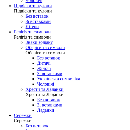
Чоловічі
Підвіски та кулони
Підвіски та кулони
Без вставок
Зі вставками
Літери
Релігія та символи
Релігія та символи
Знаки зодіаку
Оберіги та символи
Оберіги та символи
Без вставок
Дитячі
Жіночі
Зі вставками
Українська символіка
Чоловічі
Хрести та Ладанки
Хрести та Ладанки
Без вставок
Зі вставками
Ладанки
Сережки
Сережки
Без вставок