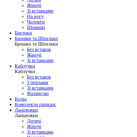
Жіночі
Зі вставками
На ногу
Чоловічі
Шовковi
Брелоки
Брошки та Шпильки
Брошки та Шпильки
Без вставок
Жіночі
Зі вставками
Каблучки
Каблучки
Без вставок
З перлами
Зі вставками
Фаланговi
Кольє
Комплекти прикрас
Ланцюжки
Ланцюжки
Дитячі
Жіночі
Зі вставками