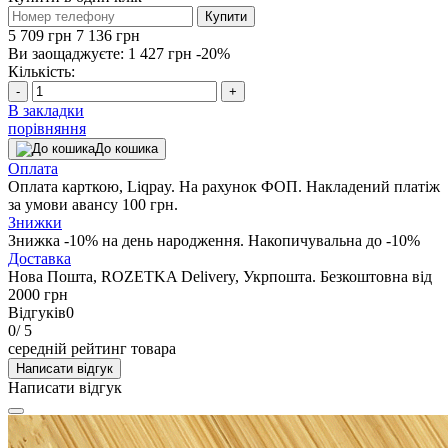
Купити
5 709 грн
7 136 грн
Ви заощаджуєте:
1 427 грн
-20%
Кількість:
-
+
В закладки
порівняння
До кошика
Оплата
Оплата карткою, Liqpay. На рахунок ФОП. Накладений платіж
за умови авансу 100 грн.
Знижки
Знижка -10% на день народження. Накопичувальна до -10%
Доставка
Нова Пошта, ROZETKA Delivery, Укрпошта. Безкоштовна від
2000 грн
Відгуків
0
0
/ 5
середній рейтинг товара
Написати відгук
Написати відгук