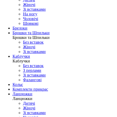
Жіночі
Зі вставками
На ногу
Чоловічі
Шовковi
Брелоки
Брошки та Шпильки
Брошки та Шпильки
Без вставок
Жіночі
Зі вставками
Каблучки
Каблучки
Без вставок
З перлами
Зі вставками
Фаланговi
Кольє
Комплекти прикрас
Ланцюжки
Ланцюжки
Дитячі
Жіночі
Зі вставками