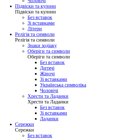
Чоловічі
Підвіски та кулони
Підвіски та кулони
Без вставок
Зі вставками
Літери
Релігія та символи
Релігія та символи
Знаки зодіаку
Оберіги та символи
Оберіги та символи
Без вставок
Дитячі
Жіночі
Зі вставками
Українська символіка
Чоловічі
Хрести та Ладанки
Хрести та Ладанки
Без вставок
Зі вставками
Ладанки
Сережки
Сережки
Без вставок