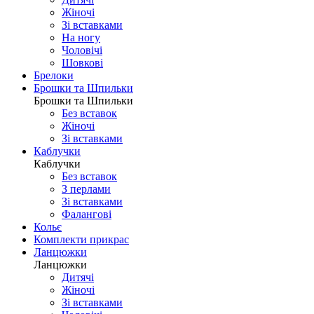
Жіночі
Зі вставками
На ногу
Чоловічі
Шовковi
Брелоки
Брошки та Шпильки
Брошки та Шпильки
Без вставок
Жіночі
Зі вставками
Каблучки
Каблучки
Без вставок
З перлами
Зі вставками
Фаланговi
Кольє
Комплекти прикрас
Ланцюжки
Ланцюжки
Дитячі
Жіночі
Зі вставками