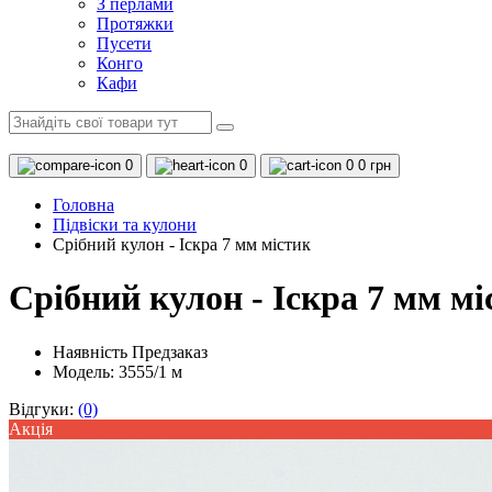
З перлами
Протяжки
Пусети
Конго
Кафи
0
0
0
0 грн
Головна
Підвіски та кулони
Срібний кулон - Іскра 7 мм містик
Срібний кулон - Іскра 7 мм мі
Наявність
Предзаказ
Модель: 3555/1 м
Відгуки:
(0)
Акцiя