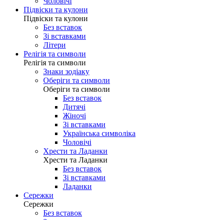
Чоловічі
Підвіски та кулони
Підвіски та кулони
Без вставок
Зі вставками
Літери
Релігія та символи
Релігія та символи
Знаки зодіаку
Оберіги та символи
Оберіги та символи
Без вставок
Дитячі
Жіночі
Зі вставками
Українська символіка
Чоловічі
Хрести та Ладанки
Хрести та Ладанки
Без вставок
Зі вставками
Ладанки
Сережки
Сережки
Без вставок