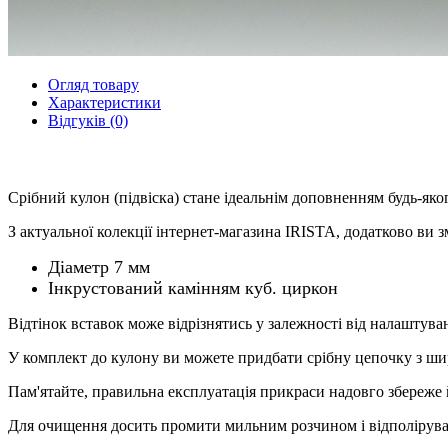
Огляд товару
Характеристики
Відгуків (0)
Срібний кулон (підвіска) стане ідеальнім доповненням будь-яко
З актуальної колекції інтернет-магазина IRISTA, додатково ви зм
Діаметр 7 мм
Інкрустований камінням куб. циркон
Відтінок вставок може відрізнятись у залежності від налаштува
У комплект до кулону ви можете придбати срібну цепочку з ши
Пам'ятайте, правильна експлуатація прикраси надовго збереже 
Для очищення досить промити мильним розчином і відполірува