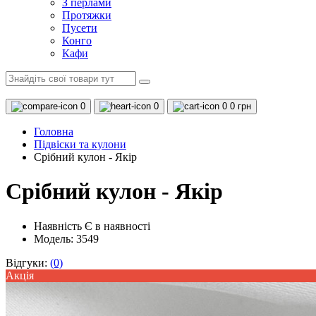
З перлами
Протяжки
Пусети
Конго
Кафи
0
0
0
0 грн
Головна
Підвіски та кулони
Срібний кулон - Якір
Срібний кулон - Якір
Наявність
Є в наявності
Модель: 3549
Відгуки:
(0)
Акцiя