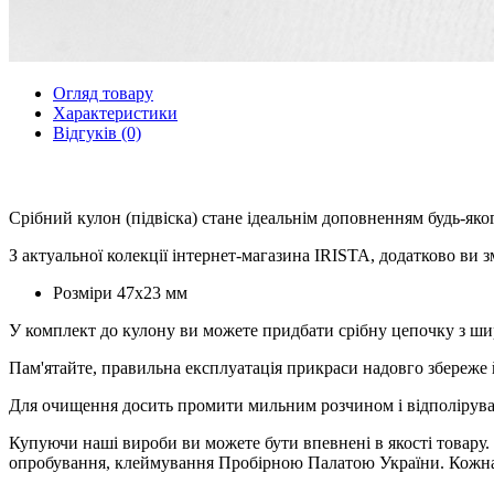
Огляд товару
Характеристики
Відгуків (0)
Срібний кулон (підвіска) стане ідеальнім доповненням будь-яко
З актуальної колекції інтернет-магазина IRISTA, додатково ви зм
Розміри 47х23 мм
У комплект до кулону ви можете придбати срібну цепочку з ши
Пам'ятайте, правильна експлуатація прикраси надовго збереже 
Для очищення досить промити мильним розчином і відполірува
Купуючи наші вироби ви можете бути впевнені в якості товару. 
опробування, клеймування Пробірною Палатою України. Кожна ю