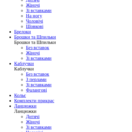
Жіночі
Зі вставками
На ногу
Чоловічі
Шовковi
Брелоки
Брошки та Шпильки
Брошки та Шпильки
Без вставок
Жіночі
Зі вставками
Каблучки
Каблучки
Без вставок
З перлами
Зі вставками
Фаланговi
Кольє
Комплекти прикрас
Ланцюжки
Ланцюжки
Дитячі
Жіночі
Зі вставками