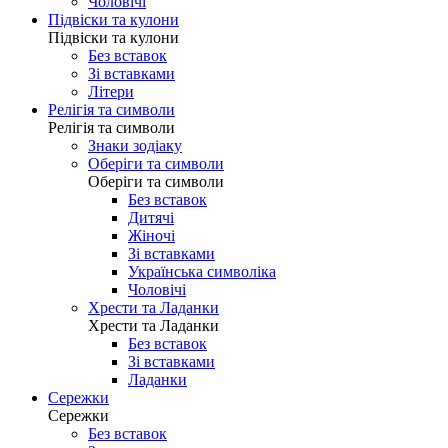
Чоловічі
Підвіски та кулони
Підвіски та кулони
Без вставок
Зі вставками
Літери
Релігія та символи
Релігія та символи
Знаки зодіаку
Оберіги та символи
Оберіги та символи
Без вставок
Дитячі
Жіночі
Зі вставками
Українська символіка
Чоловічі
Хрести та Ладанки
Хрести та Ладанки
Без вставок
Зі вставками
Ладанки
Сережки
Сережки
Без вставок