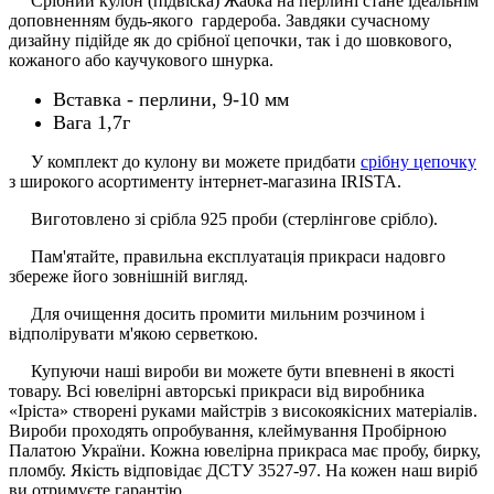
Срібний кулон (підвіска) Жабка на перлині стане ідеальнім
доповненням будь-якого гардероба. Завдяки сучасному
дизайну підійде як до срібної цепочки, так і до шовкового,
кожаного або каучукового шнурка.
Вставка - перлини, 9-10 мм
Вага 1,7г
У комплект до кулону ви можете придбати
срібну цепочку
з широкого асортименту інтернет-магазина IRISTA.
Виготовлено зі срібла 925 проби (стерлінгове срібло).
Пам'ятайте, правильна експлуатація прикраси надовго
збереже його зовнішній вигляд.
Для очищення досить промити мильним розчином і
відполірувати м'якою серветкою.
Купуючи наші вироби ви можете бути впевнені в якості
товару. Всі ювелірні авторські прикраси від виробника
«Іріста» створені руками майстрів з високоякісних матеріалів.
Вироби проходять опробування, клеймування Пробірною
Палатою України. Кожна ювелірна прикраса має пробу, бирку,
пломбу. Якість відповідає ДСТУ 3527-97. На кожен наш виріб
ви отримуєте гарантію.