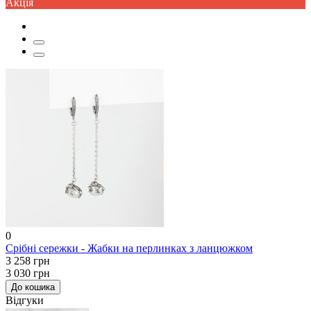
Акцiя
0
Срібні сережки - Жабки на перлинках з ланцюжком
3 258 грн
3 030 грн
До кошика
Відгуки