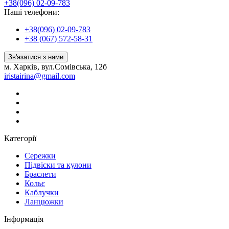
+38(096) 02-09-783
Наші телефони:
+38(096) 02-09-783
+38 (067) 572-58-31
Зв'язатися з нами
м. Харків, вул.Сомівська, 12б
iristairina@gmail.com
Категорії
Сережки
Підвіски та кулони
Браслети
Кольє
Каблучки
Ланцюжки
Інформація