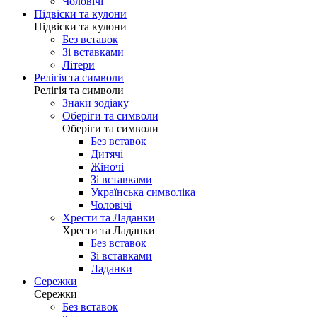
Чоловічі
Підвіски та кулони
Підвіски та кулони
Без вставок
Зі вставками
Літери
Релігія та символи
Релігія та символи
Знаки зодіаку
Оберіги та символи
Оберіги та символи
Без вставок
Дитячі
Жіночі
Зі вставками
Українська символіка
Чоловічі
Хрести та Ладанки
Хрести та Ладанки
Без вставок
Зі вставками
Ладанки
Сережки
Сережки
Без вставок