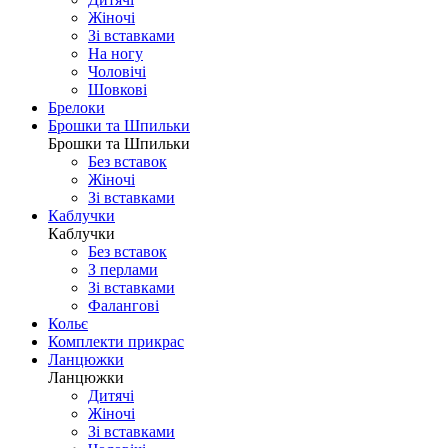
Жіночі
Зі вставками
На ногу
Чоловічі
Шовковi
Брелоки
Брошки та Шпильки
Брошки та Шпильки
Без вставок
Жіночі
Зі вставками
Каблучки
Каблучки
Без вставок
З перлами
Зі вставками
Фаланговi
Кольє
Комплекти прикрас
Ланцюжки
Ланцюжки
Дитячі
Жіночі
Зі вставками