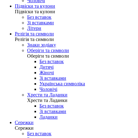
Чоловічі
Підвіски та кулони
Підвіски та кулони
Без вставок
Зі вставками
Літери
Релігія та символи
Релігія та символи
Знаки зодіаку
Оберіги та символи
Оберіги та символи
Без вставок
Дитячі
Жіночі
Зі вставками
Українська символіка
Чоловічі
Хрести та Ладанки
Хрести та Ладанки
Без вставок
Зі вставками
Ладанки
Сережки
Сережки
Без вставок