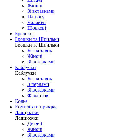
Жіночі
Зі вставками
На ногу
Чоловічі
Шовковi
Брелоки
Брошки та Шпильки
Брошки та Шпильки
Без вставок
Жіночі
Зі вставками
Каблучки
Каблучки
Без вставок
З перлами
Зі вставками
Фаланговi
Кольє
Комплекти прикрас
Ланцюжки
Ланцюжки
Дитячі
Жіночі
Зі вставками