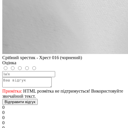
Срібний хрестик - Хрест 016 (чорнений)
Оцінка
Примітка:
HTML розмітка не підтримується! Використовуйте
звичайний текст.
Відправити відгук
0
0
0
0
0