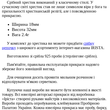
Срібний хрестик виконаний у класичному стилі. У
сучасному світі хрестик став не лише символом віри у бога та
прихильності христианській релігії, але і повсякденною
прикрасою.
Ширина 18мм
Висота 32мм
Вага 2.4г
У комплект до хрестика ви можете придбати
срібну
цепочку
з широкого асортименту інтернет-магазина IRISTA.
Виготовлено зі срібла 925 проби (стерлінгове срібло).
Пам'ятайте, правильна експлуатація прикраси надовго
збереже його зовнішній вигляд.
Для очищення досить промити мильним розчином і
відполірувати м'якою серветкою.
Купуючи наші вироби ви можете бути впевнені в якості
товару. Всі ювелірні авторські прикраси від виробника
«Іріста» створені руками майстрів з високоякісних матеріалів.
Вироби проходять опробування, клеймування Пробірною
Палатою України. Кожна ювелірна прикраса має пробу, бирку,