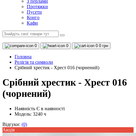
З перлами
Протяжки
Пусети
Конго
Кафи
0
0
0
0 грн
Головна
Релігія та символи
Срібний хрестик - Хрест 016 (чорнений)
Срібний хрестик - Хрест 016
(чорнений)
Наявність
Є в наявності
Модель: 3240 ч
Відгуки:
(0)
Акцiя