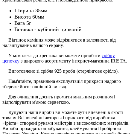
Ширина 35мм
Висота 60мм
Вага 5г
Вставка - кубічний цирконій
Відтінок каміння може відрізнятися в залежності від
налаштуваннь вашого екрану.
У комплект до хрестика ви можете придбати
срібну
цепочку
з широкого асортименту інтернет-магазина IRISTA.
Виготовлено зі срібла 925 проби (стерлінгове срібло).
Пам'ятайте, правильна експлуатація прикраси надовго
збереже його зовнішній вигляд.
Для очищення досить промити мильним розчином і
відполірувати м'якою серветкою.
Купуючи наші вироби ви можете бути впевнені в якості
товару. Всі ювелірні авторські прикраси від виробника
«Іріста» створені руками майстрів з високоякісних матеріалів.
Вироби проходять опробування, клеймування Пробірною
Палатою України. Кожна ювелірна прикраса має пробу, бирку,