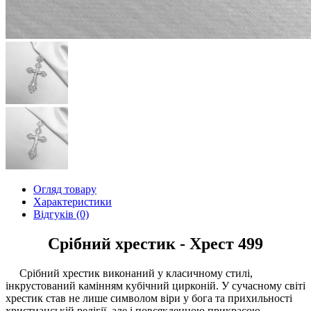
Огляд товару
Характеристики
Відгуків (0)
Срібний хрестик - Хрест 499
Срібний хрестик виконаний у класичному стилі,
інкрустований камінням кубічний цирконій. У сучасному світі
хрестик став не лише символом віри у бога та прихильності
христианській релігії, але і повсякденною прикрасою.