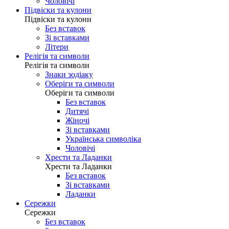
Чоловічі
Підвіски та кулони
Підвіски та кулони
Без вставок
Зі вставками
Літери
Релігія та символи
Релігія та символи
Знаки зодіаку
Оберіги та символи
Оберіги та символи
Без вставок
Дитячі
Жіночі
Зі вставками
Українська символіка
Чоловічі
Хрести та Ладанки
Хрести та Ладанки
Без вставок
Зі вставками
Ладанки
Сережки
Сережки
Без вставок