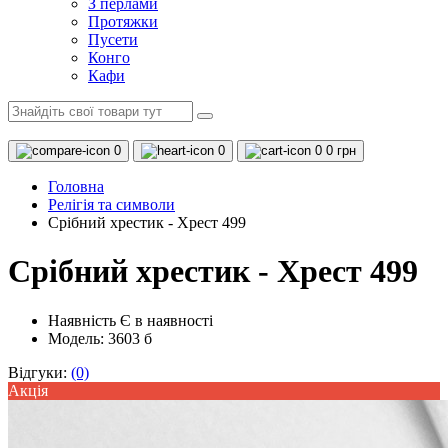
З перлами
Протяжки
Пусети
Конго
Кафи
0
0
0
0 грн
Головна
Релігія та символи
Срібний хрестик - Хрест 499
Срібний хрестик - Хрест 499
Наявність
Є в наявності
Модель: 3603 б
Відгуки:
(0)
Акцiя