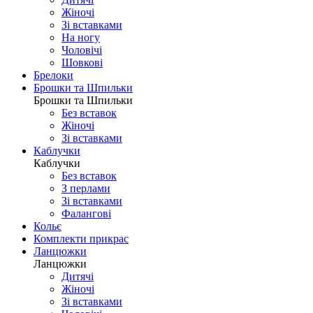
Жіночі
Зі вставками
На ногу
Чоловічі
Шовковi
Брелоки
Брошки та Шпильки
Брошки та Шпильки
Без вставок
Жіночі
Зі вставками
Каблучки
Каблучки
Без вставок
З перлами
Зі вставками
Фаланговi
Кольє
Комплекти прикрас
Ланцюжки
Ланцюжки
Дитячі
Жіночі
Зі вставками