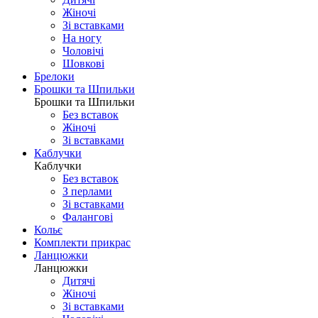
Жіночі
Зі вставками
На ногу
Чоловічі
Шовковi
Брелоки
Брошки та Шпильки
Брошки та Шпильки
Без вставок
Жіночі
Зі вставками
Каблучки
Каблучки
Без вставок
З перлами
Зі вставками
Фаланговi
Кольє
Комплекти прикрас
Ланцюжки
Ланцюжки
Дитячі
Жіночі
Зі вставками