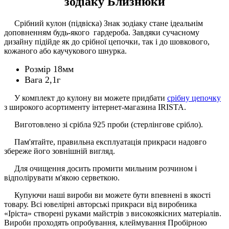
зодіаку Близнюки
Срібний кулон (підвіска) Знак зодіаку стане ідеальнім
доповненням будь-якого гардероба. Завдяки сучасному
дизайну підійде як до срібної цепочки, так і до шовкового,
кожаного або каучукового шнурка.
Розмір 18мм
Вага 2,1г
У комплект до кулону ви можете придбати
срібну цепочку
з широкого асортименту інтернет-магазина IRISTA.
Виготовлено зі срібла 925 проби (стерлінгове срібло).
Пам'ятайте, правильна експлуатація прикраси надовго
збереже його зовнішній вигляд.
Для очищення досить промити мильним розчином і
відполірувати м'якою серветкою.
Купуючи наші вироби ви можете бути впевнені в якості
товару. Всі ювелірні авторські прикраси від виробника
«Іріста» створені руками майстрів з високоякісних матеріалів.
Вироби проходять опробування, клеймування Пробірною