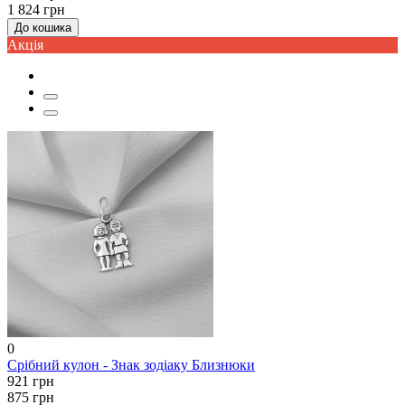
1 824 грн
До кошика
Акцiя
0
Срібний кулон - Знак зодіаку Близнюки
921 грн
875 грн