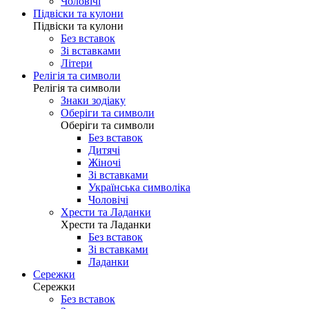
Чоловічі
Підвіски та кулони
Підвіски та кулони
Без вставок
Зі вставками
Літери
Релігія та символи
Релігія та символи
Знаки зодіаку
Оберіги та символи
Оберіги та символи
Без вставок
Дитячі
Жіночі
Зі вставками
Українська символіка
Чоловічі
Хрести та Ладанки
Хрести та Ладанки
Без вставок
Зі вставками
Ладанки
Сережки
Сережки
Без вставок