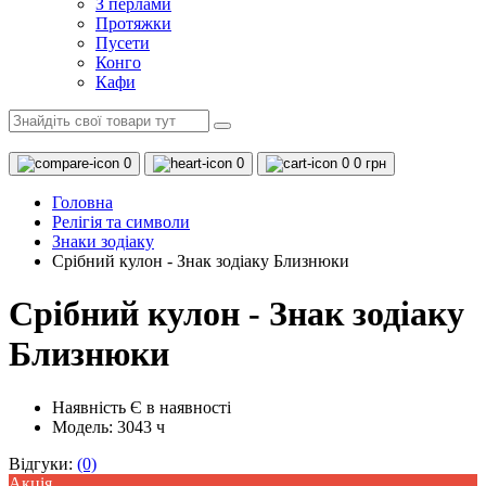
З перлами
Протяжки
Пусети
Конго
Кафи
0
0
0
0 грн
Головна
Релігія та символи
Знаки зодіаку
Срібний кулон - Знак зодіаку Близнюки
Срібний кулон - Знак зодіаку
Близнюки
Наявність
Є в наявності
Модель: 3043 ч
Відгуки:
(0)
Акцiя